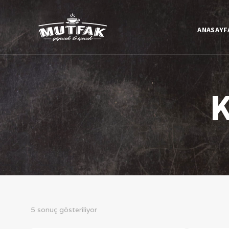
ANASAYF
K
5 sonuç gösteriliyor